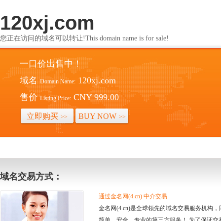
120xj.com
您正在访问的域名可以转让!This domain name is for sale!
一口价出售中！
域名
120xj.com
Domain Name:
售价
CNY 999.00
Listing Price:
立即购买
BUY NOW
>>
>>
域名交易方式：
通过金名网(4.cn) 中介交易
金名网(4.cn)是全球领先的域名交易服务机
简单、安全、专业的第三方服务！ 为了保证交